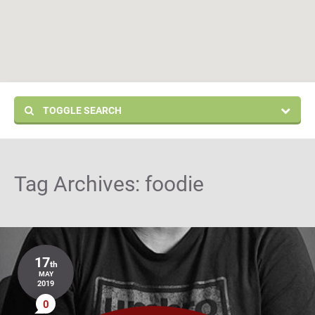
TOGGLE SEARCH
Tag Archives:
foodie
17
th
MAY
2019
0