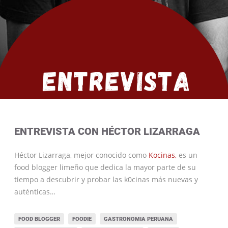
ENTREVISTA CON HÉCTOR LIZARRAGA
Héctor Lizarraga, mejor conocido como
Kocinas,
es un
food blogger limeño que dedica la mayor parte de su
tiempo a descubrir y probar las k0cinas más nuevas y
auténticas…
FOOD BLOGGER
FOODIE
GASTRONOMIA PERUANA