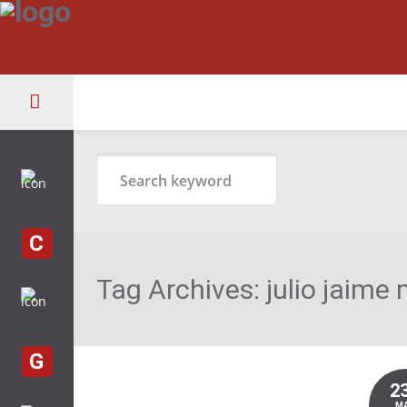
C
Tag Archives:
julio jaime
G
2
M