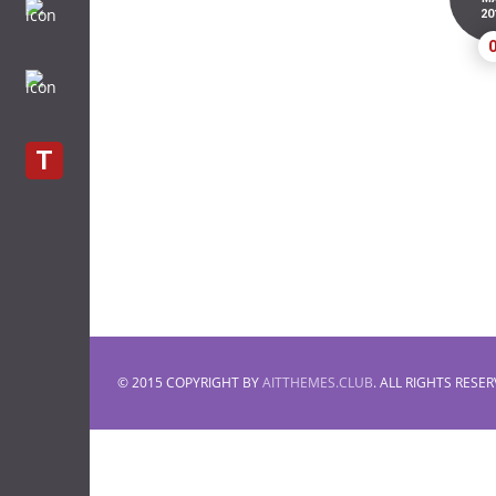
20
T
© 2015 COPYRIGHT BY
AITTHEMES.CLUB
. ALL RIGHTS RESER