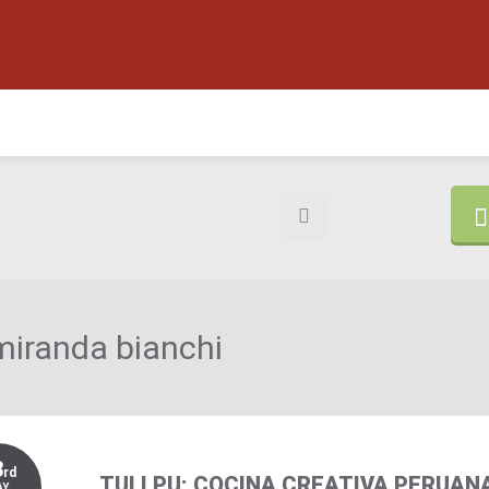
 miranda bianchi
3
rd
TULLPU: COCINA CREATIVA PERUAN
AY